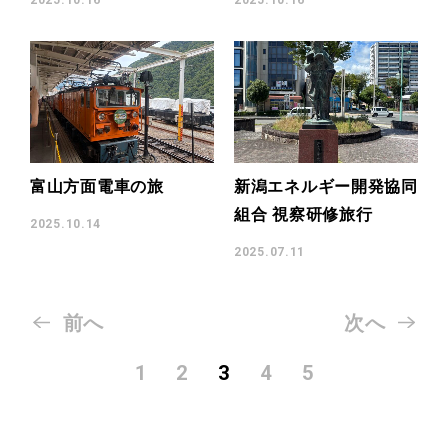
プライバシーポリシー
富山方面電車の旅
新潟エネルギー開発協同
組合 視察研修旅行
2025.10.14
2025.07.11
前へ
次へ
1
2
3
4
5