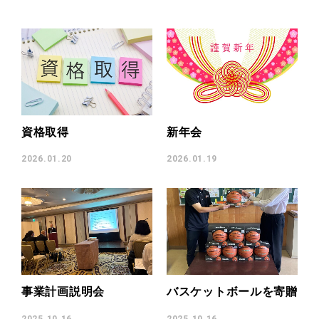
採用情報
RECRUIT
SDGsへの取り組み
SDGs
資格取得
新年会
休日カレンダー
CALENDAR
2026.01.20
2026.01.19
お問い合わせ
CONTACT
お知らせ
施工実績
事業計画説明会
バスケットボールを寄贈
松本コラム
テーマソング
2025.10.16
2025.10.16