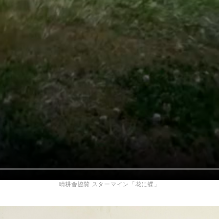
晴耕舎協賛 スターマイン「花に蝶」