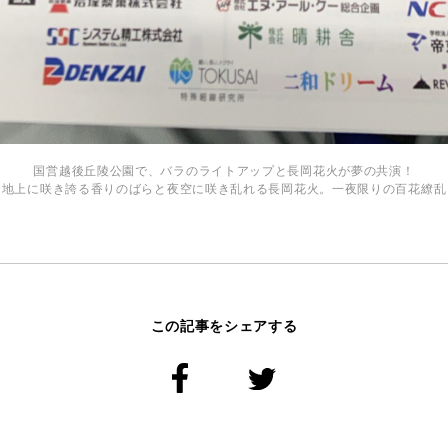
国営越後丘陵公園で、バラのライトアップと長岡花火が夢の共演！
地上に咲き誇る香りのばらと夜空に咲き乱れる長岡花火。一夜限りの百花繚乱
この記事をシェアする