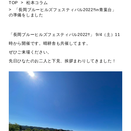
TOP
松本コラム
採用情報
「長岡ブルーヒルズフェスティバル2022‼in青葉台」
RECRUIT
の準備をしました
SDGsへの取り組み
「長岡ブルーヒルズフェスティバル2022‼」 9/4（土）11
SDGs
時から開催です。晴耕舎も共催してます。
ぜひご来場ください。
休日カレンダー
先日ひなたのお二人と下見、挨拶まわりしてきました！
CALENDAR
お問い合わせ
CONTACT
お知らせ
施工実績
松本コラム
テーマソング