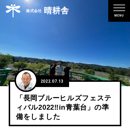
晴耕舎
株式会社
ホーム
HOME
企業情報
ABOUT
2022.07.13
晴耕舎の強み
STRENGTH
「長岡ブルーヒルズフェステ
ィバル2022‼in青葉台」の準
事業紹介
備をしました
SERVICE