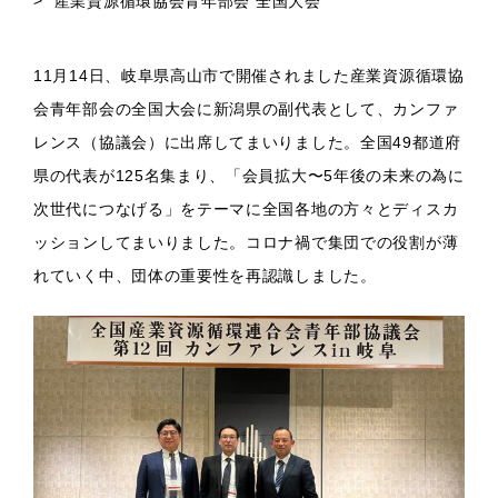
産業資源循環協会青年部会 全国大会
採用情報
RECRUIT
11月14日、岐阜県高山市で開催されました産業資源循環協
会青年部会の全国大会に新潟県の副代表として、カンファ
SDGsへの取り組み
レンス（協議会）に出席してまいりました。全国49都道府
SDGs
県の代表が125名集まり、「会員拡大〜5年後の未来の為に
休日カレンダー
次世代につなげる」をテーマに全国各地の方々とディスカ
ッションしてまいりました。コロナ禍で集団での役割が薄
CALENDAR
れていく中、団体の重要性を再認識しました。
お問い合わせ
CONTACT
お知らせ
施工実績
松本コラム
テーマソング