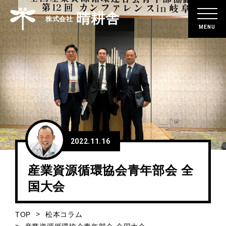
晴耕舎
株式会社
ホーム
HOME
企業情報
ABOUT
2022.11.16
晴耕舎の強み
STRENGTH
産業資源循環協会青年部会 全
国大会
事業紹介
SERVICE
TOP
松本コラム