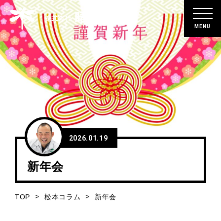
晴耕舎
株式会社
ホーム
HOME
企業情報
ABOUT
2026.01.19
晴耕舎の強み
STRENGTH
新年会
事業紹介
TOP
松本コラム
新年会
SERVICE