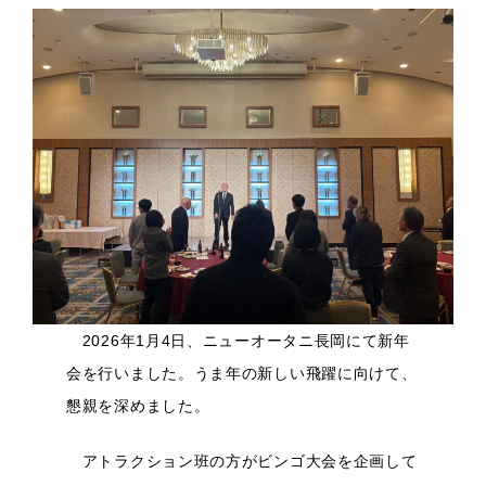
採用情報
RECRUIT
SDGsへの取り組み
SDGs
休日カレンダー
CALENDAR
お問い合わせ
CONTACT
2026年1月4日、ニューオータニ長岡にて新年
会を行いました。うま年の新しい飛躍に向けて、
お知らせ
施工実績
懇親を深めました。
松本コラム
テーマソング
アトラクション班の方がビンゴ大会を企画して