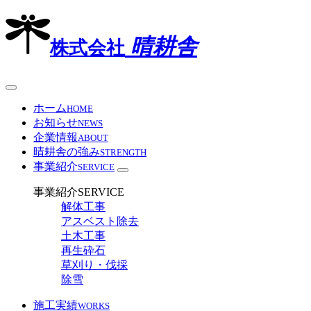
晴耕舎
株式会社
ホーム
HOME
お知らせ
NEWS
企業情報
ABOUT
晴耕舎の強み
STRENGTH
事業紹介
SERVICE
事業紹介
SERVICE
解体工事
アスベスト除去
土木工事
再生砕石
草刈り・伐採
除雪
施工実績
WORKS